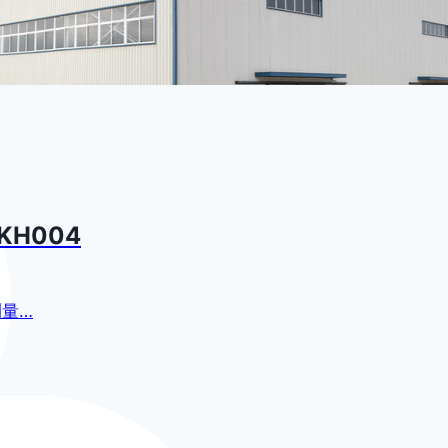
KH004
量…