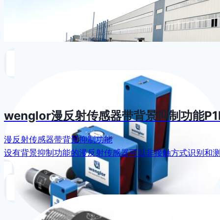
wenglor漫反射传感器带背景抑制功能P1
漫反射传感器带背景抑制功能
设有背景抑制功能的漫反射传感器可以非接触方式识别和测