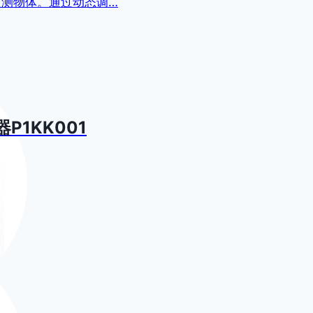
测物体。通过动态调…
P1KK001