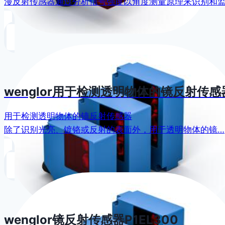
漫反射传感器通过分析信号强度以角度测量原理来识别和监
wenglor用于检测透明物体的镜反射传感器
用于检测透明物体的镜反射传感器
除了识别光亮、镀铬或反射的表面外，用于透明物体的镜…
wenglor镜反射传感器P1EL300