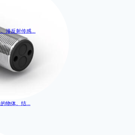
。漫反射传感…
的物体。结…