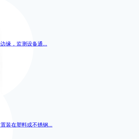
边缘，监测设备通…
置装在塑料或不锈钢…