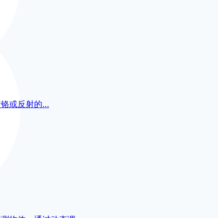
铬或反射的…