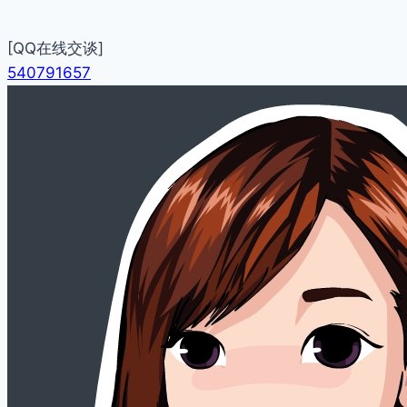
[QQ在线交谈]
540791657