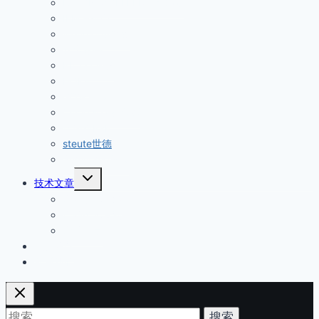
EATON MOELLER伊顿穆勒
子
菜
IFM易福门
单
Wenglor威格勒
安全开关
PILZ皮尔磁
HOKE
GO减压阀
Circle seal安全阀
倍加福P+F
steute世德
Sumitomo住友
展
技术文章
开
产品技术文章
子
菜
产品技术资料
单
产品型号
经营品牌
联系我们
搜