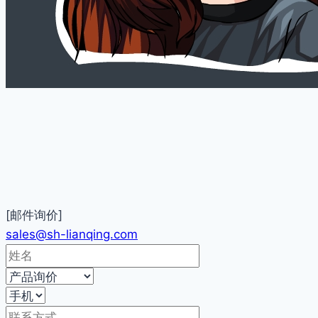
[邮件询价]
sales@sh-lianqing.com