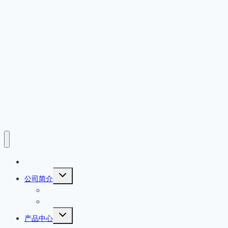
首页
展
公司简介
开
公司简介
子
菜
产品原厂保证
单
展
产品中心
开