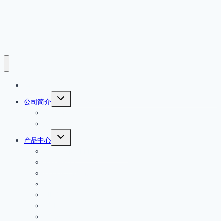
首页
展
公司简介
开
公司简介
子
菜
产品原厂保证
单
展
产品中心
开
EATON MOELLER伊顿穆勒
子
菜
IFM易福门
单
Wenglor威格勒
安全开关
PILZ皮尔磁
HOKE
GO减压阀