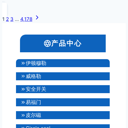
下
页
1
2
3
…
4,178
一
面
页
导
产品中心
航
伊顿穆勒
威格勒
安全开关
易福门
皮尔磁