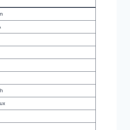
m
A
 h
ux