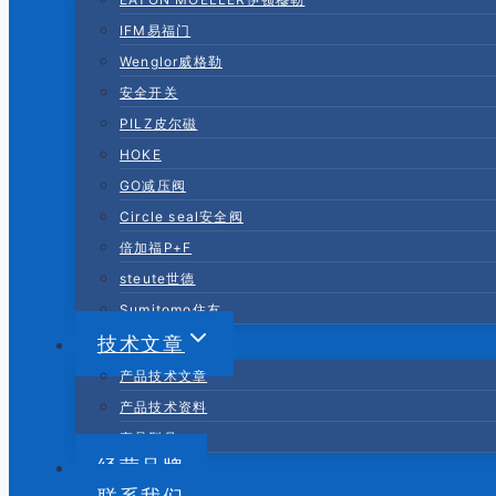
IFM易福门
Wenglor威格勒
安全开关
PILZ皮尔磁
HOKE
GO减压阀
Circle seal安全阀
倍加福P+F
steute世德
Sumitomo住友
技术文章
产品技术文章
产品技术资料
产品型号
经营品牌