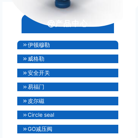
一
一
面
页
页
导
产品中心
航
伊顿穆勒
威格勒
安全开关
易福门
皮尔磁
Circle seal
GO减压阀