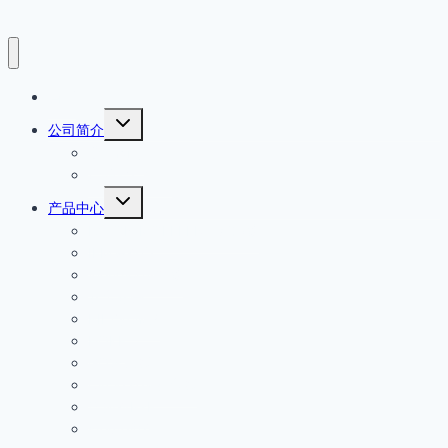
首页
展
公司简介
开
公司简介
子
菜
产品原厂保证
单
展
产品中心
开
EATON MOELLER伊顿穆勒
子
菜
IFM易福门
单
Wenglor威格勒
安全开关
PILZ皮尔磁
HOKE
GO减压阀
Circle seal安全阀
倍加福P+F
steute世德