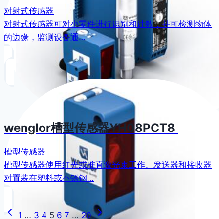
对射式传感器
对射式传感器可对小零件进行识别和计数，并可检测物体
的边缘，监测设备通…
wenglor​槽型传感器YH08PCT8
槽型传感器
槽型传感器使用红光或准直激光束工作。发送器和接收器
对置装在塑料或不锈钢…
上
下
页
1
…
3
4
5
6
7
…
20