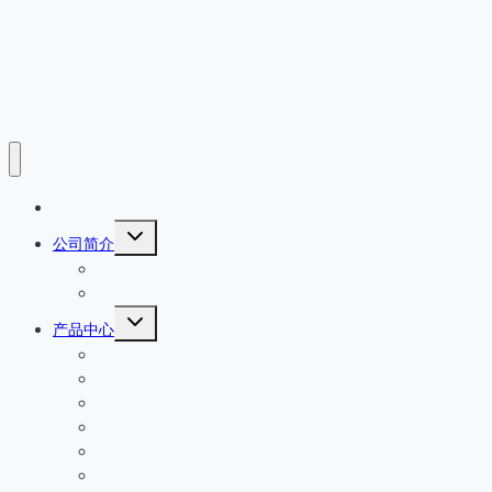
首页
展
公司简介
开
公司简介
子
菜
产品原厂保证
单
展
产品中心
开
EATON MOELLER伊顿穆勒
子
菜
IFM易福门
单
Wenglor威格勒
安全开关
PILZ皮尔磁
HOKE