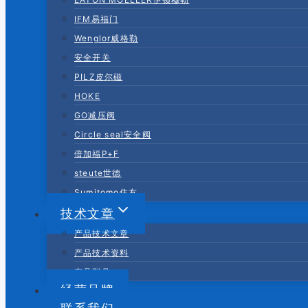
IFM易福门
Wenglor威格勒
安全开关
PILZ皮尔磁
HOKE
GO减压阀
Circle seal安全阀
倍加福P+F
steute世德
Sumitomo住友
技术文章
产品技术文章
产品技术资料
产品型号
经营品牌