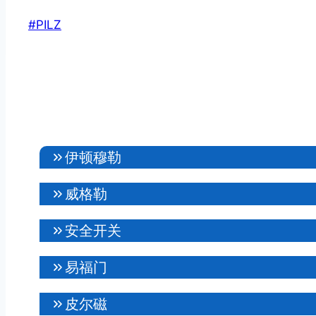
文
#
PILZ
章
标
签：
伊顿穆勒
威格勒
安全开关
易福门
皮尔磁