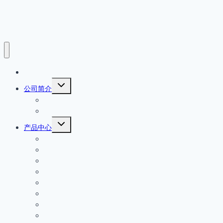
首页
展
公司简介
开
公司简介
子
菜
产品原厂保证
单
展
产品中心
开
EATON MOELLER伊顿穆勒
子
菜
IFM易福门
单
Wenglor威格勒
安全开关
PILZ皮尔磁
HOKE
GO减压阀
Circle seal安全阀