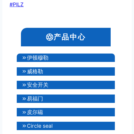
文
#
PILZ
章
标
签：
产品中心
伊顿穆勒
威格勒
安全开关
易福门
皮尔磁
Circle seal