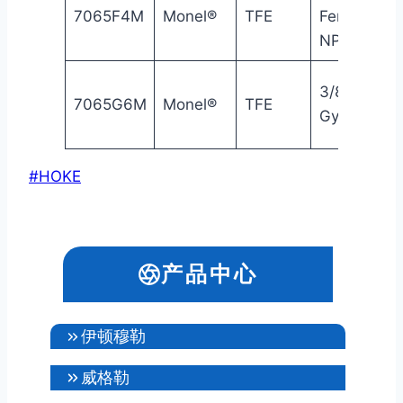
7065F4M
Monel®
TFE
Female
NPT
3/8″
7065G6M
Monel®
TFE
Gyrolok®
文
#
HOKE
章
标
签：
产品中心
伊顿穆勒
威格勒