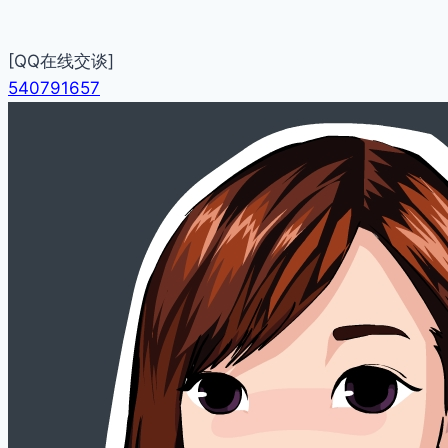
[QQ在线交谈]
540791657