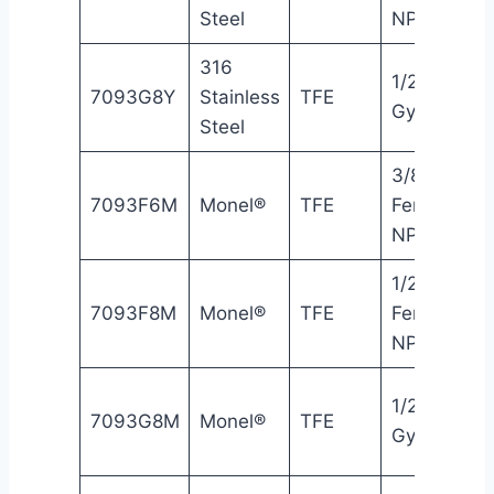
Steel
NPT
316
1/2″
7093G8Y
Stainless
TFE
Gyrolok®
Steel
3/8″
7093F6M
Monel®
TFE
Female
NPT
1/2″
7093F8M
Monel®
TFE
Female
NPT
1/2″
7093G8M
Monel®
TFE
Gyrolok®