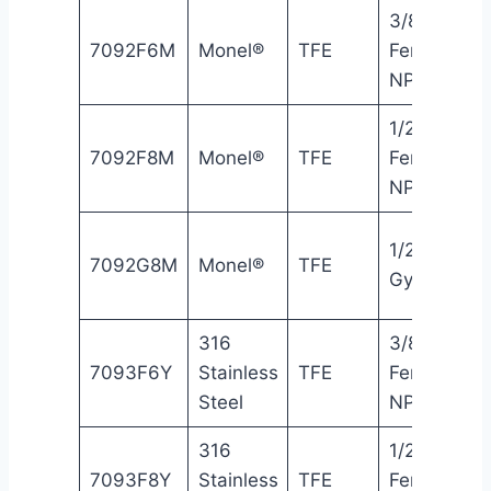
3/8″
7092F6M
Monel®
TFE
Female
NPT
1/2″
7092F8M
Monel®
TFE
Female
NPT
1/2″
7092G8M
Monel®
TFE
Gyrolok®
316
3/8″
7093F6Y
Stainless
TFE
Female
Steel
NPT
316
1/2″
7093F8Y
Stainless
TFE
Female