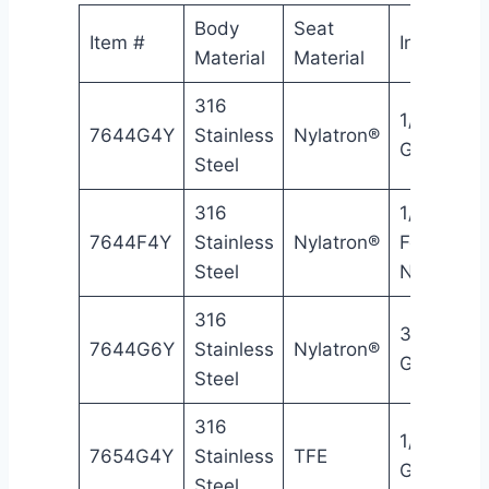
Body
Seat
Item #
Inlet
Material
Material
316
1/4″
7644G4Y
Stainless
Nylatron®
Gyrolok®
Steel
316
1/4″
7644F4Y
Stainless
Nylatron®
Female
Steel
NPT
316
3/8″
7644G6Y
Stainless
Nylatron®
Gyrolok®
Steel
316
1/4″
7654G4Y
Stainless
TFE
Gyrolok®
Steel