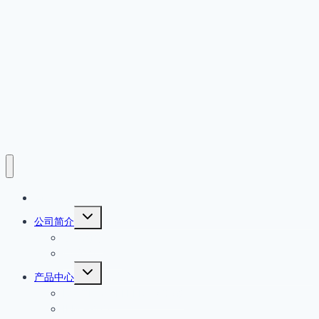
首页
展
公司简介
开
公司简介
子
菜
产品原厂保证
单
展
产品中心
开
EATON MOELLER伊顿穆勒
子
菜
IFM易福门