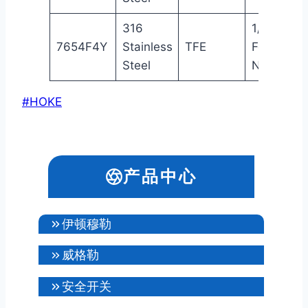
316
1/4″
7654F4Y
Stainless
TFE
Female
Steel
NPT
文
#
HOKE
章
标
签：
产品中心
伊顿穆勒
威格勒
安全开关