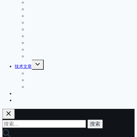
单
Wenglor威格勒
安全开关
PILZ皮尔磁
HOKE
GO减压阀
Circle seal安全阀
倍加福P+F
steute世德
Sumitomo住友
展
技术文章
开
产品技术文章
子
菜
产品技术资料
单
产品型号
经营品牌
联系我们
搜
索：