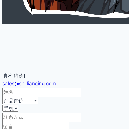
[邮件询价]
sales@sh-lianqing.com