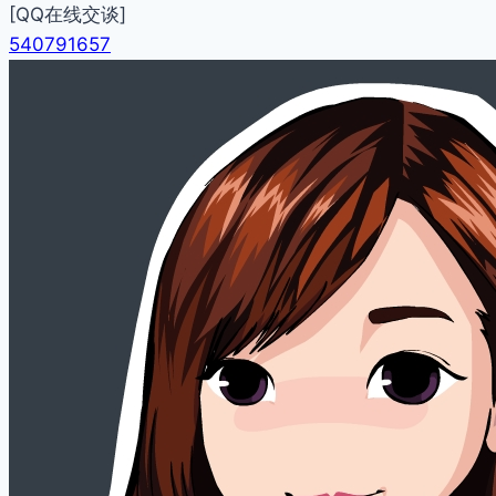
[QQ在线交谈]
540791657