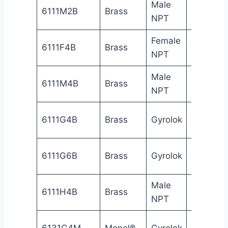
Male
1/8
Ma
6111M2B
Brass
NPT
in
NP
Female
1/4
Fe
6111F4B
Brass
NPT
in
NP
Male
1/4
Ma
6111M4B
Brass
NPT
in
NP
1/4
6111G4B
Brass
Gyrolok
Gy
in
3/8
6111G6B
Brass
Gyrolok
Gy
in
Male
1/4
6111H4B
Brass
Gy
NPT
in
1/4
6131G4M
Monel®
Gyrolok
Gy