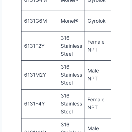
in
3/8
6131G6M
Monel®
Gyrolok
Gy
in
316
Female
1/8
Fe
6131F2Y
Stainless
NPT
in
NP
Steel
316
Male
1/8
Ma
6131M2Y
Stainless
NPT
in
NP
Steel
316
Female
1/4
Fe
6131F4Y
Stainless
NPT
in
NP
Steel
316
Male
1/4
Ma