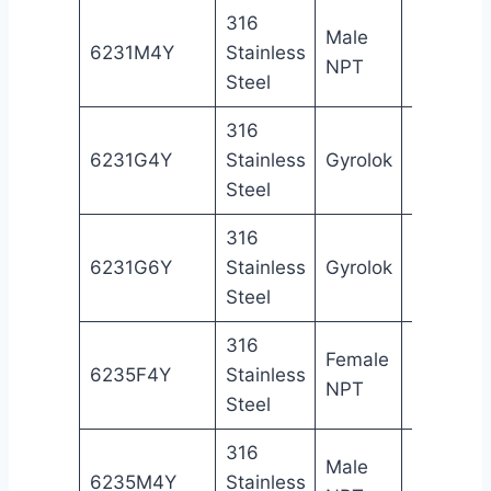
316
Male
1/4
Ma
6231M4Y
Stainless
NPT
in
NP
Steel
316
1/4
6231G4Y
Stainless
Gyrolok
Gy
in
Steel
316
3/8
6231G6Y
Stainless
Gyrolok
Gy
in
Steel
316
Female
1/4
Fe
6235F4Y
Stainless
NPT
in
NP
Steel
316
Male
1/4
Ma
6235M4Y
Stainless