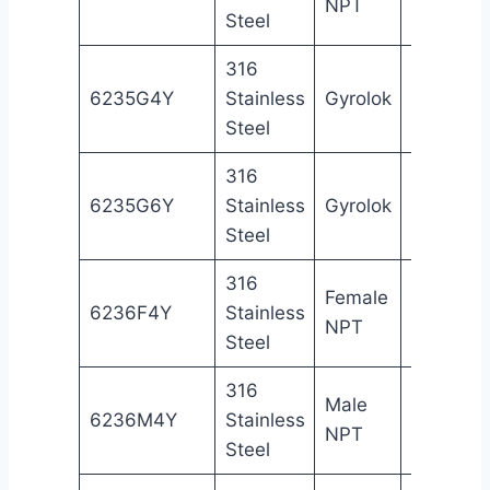
NPT
in
NP
Steel
316
1/4
6235G4Y
Stainless
Gyrolok
Gy
in
Steel
316
3/8
6235G6Y
Stainless
Gyrolok
Gy
in
Steel
316
Female
1/4
Fe
6236F4Y
Stainless
NPT
in
NP
Steel
316
Male
1/4
Ma
6236M4Y
Stainless
NPT
in
NP
Steel