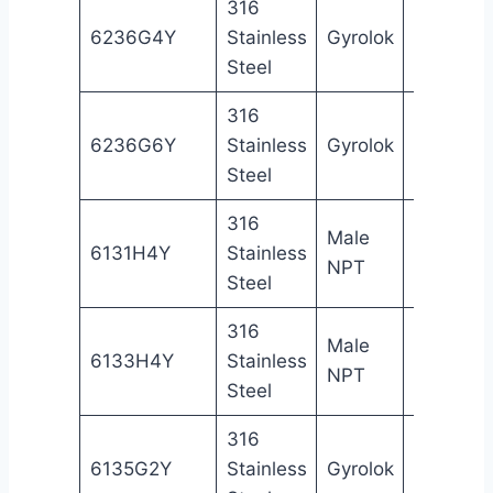
316
1/4
6236G4Y
Stainless
Gyrolok
Gy
in
Steel
316
3/8
6236G6Y
Stainless
Gyrolok
Gy
in
Steel
316
Male
1/4
6131H4Y
Stainless
Gy
NPT
in
Steel
316
Male
1/4
6133H4Y
Stainless
Gy
NPT
in
Steel
316
1/8
6135G2Y
Stainless
Gyrolok
Gy
in