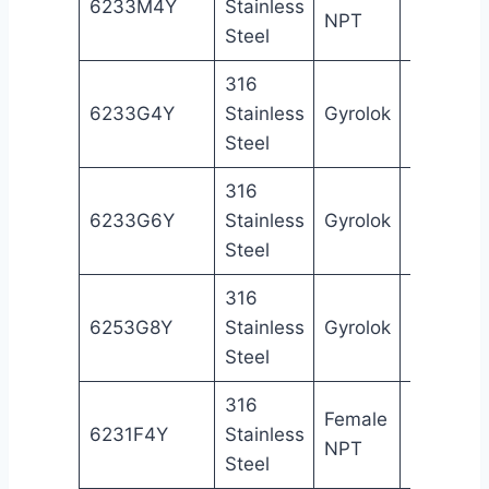
6233M4Y
Stainless
NPT
in
NP
Steel
316
1/4
6233G4Y
Stainless
Gyrolok
Gy
in
Steel
316
3/8
6233G6Y
Stainless
Gyrolok
Gy
in
Steel
316
1/2
6253G8Y
Stainless
Gyrolok
Gy
in
Steel
316
Female
1/4
Fe
6231F4Y
Stainless
NPT
in
NP
Steel