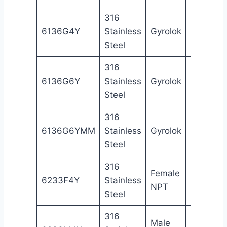
316
1/4
6136G4Y
Stainless
Gyrolok
Gy
in
Steel
316
3/8
6136G6Y
Stainless
Gyrolok
Gy
in
Steel
316
6
6136G6YMM
Stainless
Gyrolok
Gy
mm
Steel
316
Female
1/4
Fe
6233F4Y
Stainless
NPT
in
NP
Steel
316
Male
1/4
Ma