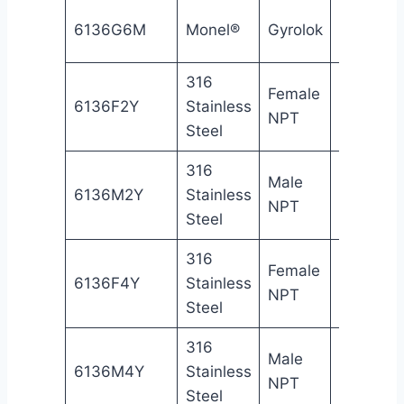
3/8
6136G6M
Monel®
Gyrolok
Gy
in
316
Female
1/8
Fe
6136F2Y
Stainless
NPT
in
NP
Steel
316
Male
1/8
Ma
6136M2Y
Stainless
NPT
in
NP
Steel
316
Female
1/4
Fe
6136F4Y
Stainless
NPT
in
NP
Steel
316
Male
1/4
Ma
6136M4Y
Stainless
NPT
in
NP
Steel