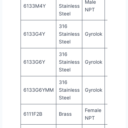
Male
1/4
Ma
6133M4Y
Stainless
NPT
in
NP
Steel
316
1/4
6133G4Y
Stainless
Gyrolok
Gy
in
Steel
316
3/8
6133G6Y
Stainless
Gyrolok
Gy
in
Steel
316
6
6133G6YMM
Stainless
Gyrolok
Gy
mm
Steel
Female
1/8
Fe
6111F2B
Brass
NPT
in
NP