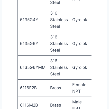
Steel
316
1/4
6135G4Y
Stainless
Gyrolok
Gy
in
Steel
316
3/8
6135G6Y
Stainless
Gyrolok
Gy
in
Steel
316
6
6135G6YMM
Stainless
Gyrolok
Gy
mm
Steel
Female
1/8
Fe
6116F2B
Brass
NPT
in
NP
Male
1/8
Ma
6116M2B
Brass
NPT
in
NP