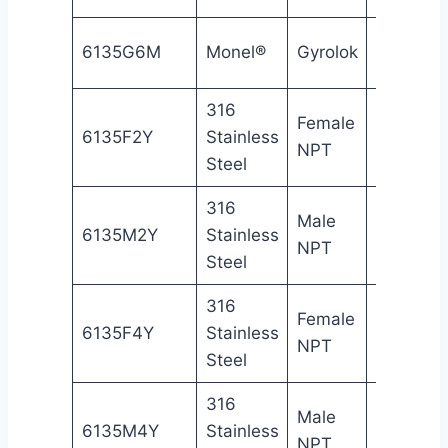
3/8
6135G6M
Monel®
Gyrolok
Gy
in
316
Female
1/8
Fe
6135F2Y
Stainless
NPT
in
NP
Steel
316
Male
1/8
Ma
6135M2Y
Stainless
NPT
in
NP
Steel
316
Female
1/4
Fe
6135F4Y
Stainless
NPT
in
NP
Steel
316
Male
1/4
Ma
6135M4Y
Stainless
NPT
in
NP