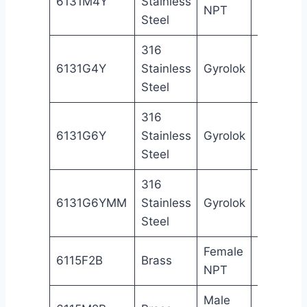
6131M4Y
Stainless
NPT
in
NP
Steel
316
1/4
6131G4Y
Stainless
Gyrolok
Gy
in
Steel
316
3/8
6131G6Y
Stainless
Gyrolok
Gy
in
Steel
316
6
6131G6YMM
Stainless
Gyrolok
Gy
mm
Steel
Female
1/8
Fe
6115F2B
Brass
NPT
in
NP
Male
1/8
Ma