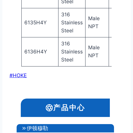
Steel
316
Male
1/4
6135H4Y
Stainless
Gy
NPT
in
Steel
316
Male
1/4
6136H4Y
Stainless
Gy
NPT
in
Steel
文
#
HOKE
章
标
签：
产品中心
伊顿穆勒