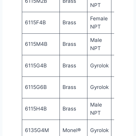
6115M2B
Brass
NPT
in
NP
Female
1/4
Fe
6115F4B
Brass
NPT
in
NP
Male
1/4
Ma
6115M4B
Brass
NPT
in
NP
1/4
6115G4B
Brass
Gyrolok
Gy
in
3/8
6115G6B
Brass
Gyrolok
Gy
in
Male
1/4
6115H4B
Brass
Gy
NPT
in
1/4
6135G4M
Monel®
Gyrolok
Gy
in