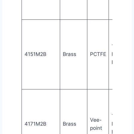
1/8″
4151M2B
Brass
PCTFE
Male
NPT
1/8″
Vee-
4171M2B
Brass
Male
point
NPT