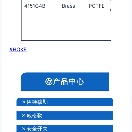
1/4″
4151G4B
Brass
PCTFE
Gyrolok®
文
#
HOKE
章
标
签：
产品中心
伊顿穆勒
威格勒
安全开关