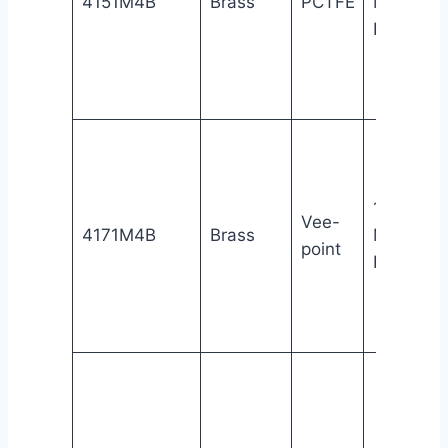
4151M4B
Brass
PCTFE
Male
NPT
1/4″
Vee-
4171M4B
Brass
Male
point
NPT