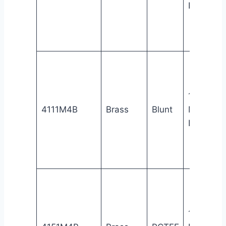
NPT
1/4″
4111M4B
Brass
Blunt
Male
NPT
1/4″