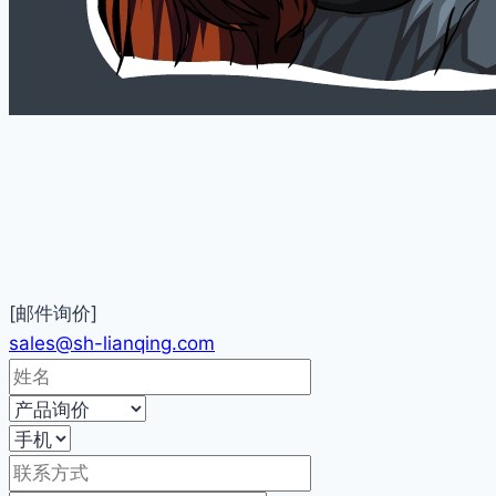
[邮件询价]
sales@sh-lianqing.com