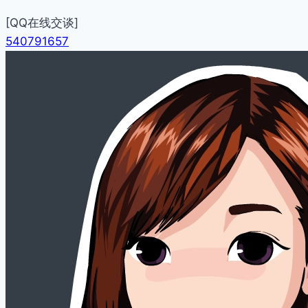
[QQ在线交谈]
540791657