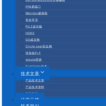
IFM易福门
Wenglor威格勒
安全开关
PILZ皮尔磁
HOKE
GO减压阀
Circle seal安全阀
倍加福P+F
steute世德
Sumitomo住友
技术文章
产品技术文章
产品技术资料
产品型号
经营品牌