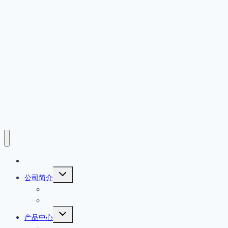
首页
展
公司简介
开
公司简介
子
菜
产品原厂保证
单
展
产品中心
开