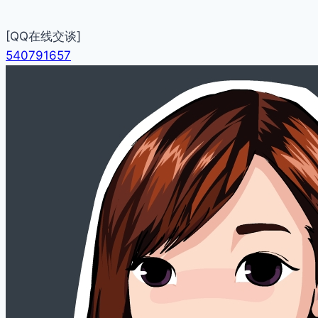
[QQ在线交谈]
540791657