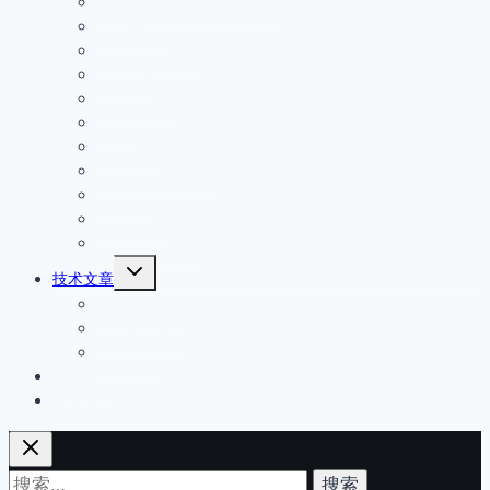
EATON MOELLER伊顿穆勒
子
菜
IFM易福门
单
Wenglor威格勒
安全开关
PILZ皮尔磁
HOKE
GO减压阀
Circle seal安全阀
倍加福P+F
steute世德
Sumitomo住友
展
技术文章
开
产品技术文章
子
菜
产品技术资料
单
产品型号
经营品牌
联系我们
搜