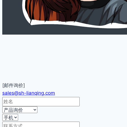
[邮件询价]
sales@sh-lianqing.com