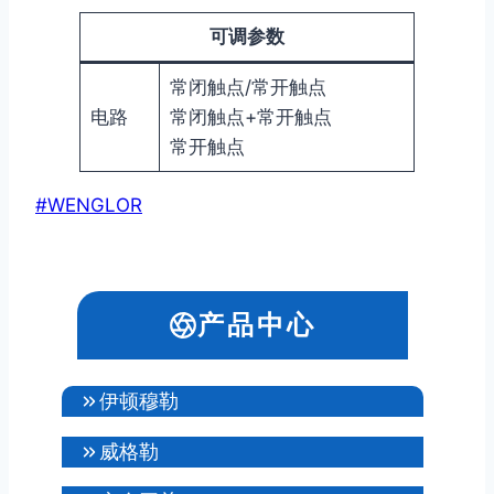
可调参数
常闭触点/常开触点
电路
常闭触点+常开触点
常开触点
文
#
WENGLOR
章
标
签：
产品中心
伊顿穆勒
威格勒