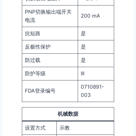
PNP切换输出端开关
200 mA
电流
抗短路
是
反极性保护
是
防过载
是
防护等级
III
0710891-
FDA登录编号
003
机械数据
设置方式
示教